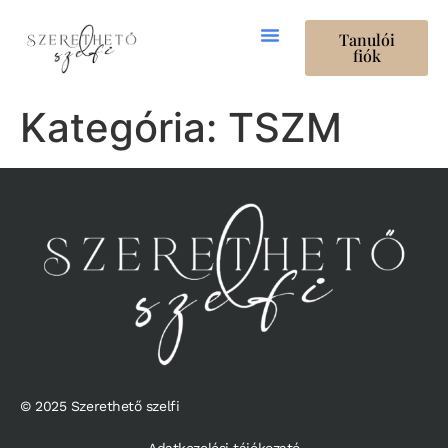
Tanulói
fiók
Rövid Kurzusok
Business Akadémia
Kategória:
TSZM
© 2025 Szerethető szelfi